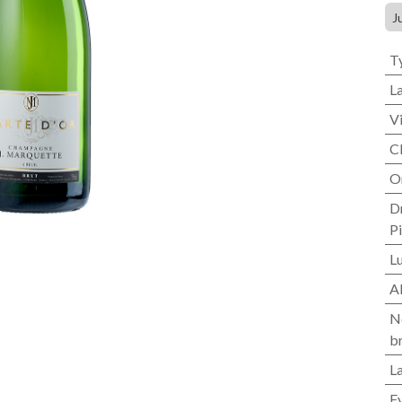
J
T
L
V
C
O
D
P
L
A
N
b
L
F