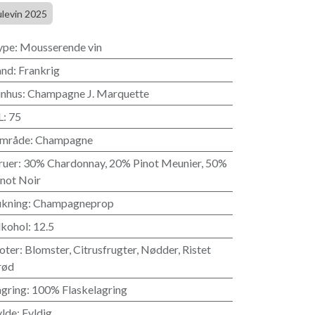
ulevin 2025
ype
:
Mousserende vin
and
:
Frankrig
inhus
:
Champagne J. Marquette
L
:
75
mråde
:
Champagne
ruer
:
30% Chardonnay
,
20% Pinot Meunier
,
50%
inot Noir
ukning
:
Champagneprop
lkohol
:
12.5
oter
:
Blomster
,
Citrusfrugter
,
Nødder
,
Ristet
rød
agring
:
100% Flaskelagring
ylde
:
Fyldig