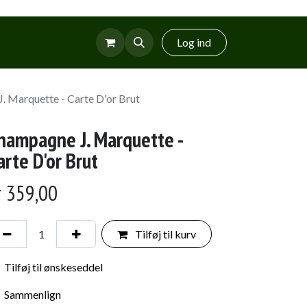
r
Glud Vin
Log ind
. Marquette - Carte D'or Brut
hampagne J. Marquette -
arte D'or Brut
r
359,00
Tilføj til kurv
Tilføj til ønskeseddel
Sammenlign