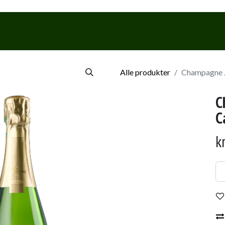
Webshop
Events & Smagninge
Alle produkter
Champagne J
C
C
k