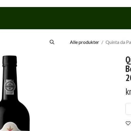
Webshop
Events & Smagninge
Alle produkter
Quinta da Pa
Q
B
2
k