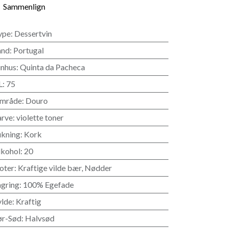
Sammenlign
ype
:
Dessertvin
and
:
Portugal
inhus
:
Quinta da Pacheca
L
:
75
mråde
:
Douro
arve
:
violette toner
ukning
:
Kork
lkohol
:
20
oter
:
Kraftige vilde bær
,
Nødder
agring
:
100% Egefade
ylde
:
Kraftig
ør-Sød
:
Halvsød