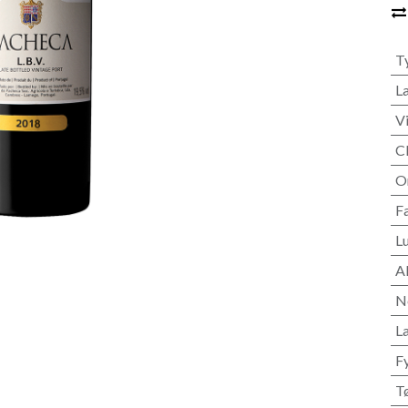
T
L
V
C
O
F
L
A
N
L
F
T