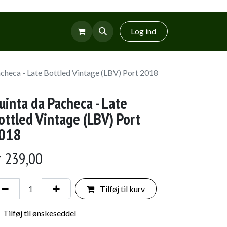
r
Glud Vin
Log ind
checa - Late Bottled Vintage (LBV) Port 2018
uinta da Pacheca - Late
ottled Vintage (LBV) Port
018
r
239,00
Tilføj til kurv
Tilføj til ønskeseddel