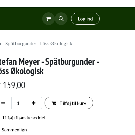
r
Glud Vin
Log ind
r - Spätburgunder - Löss Økologisk
tefan Meyer - Spätburgunder -
öss Økologisk
r
159,00
Tilføj til kurv
Tilføj til ønskeseddel
Sammenlign