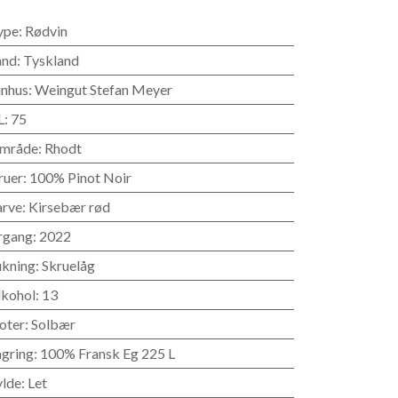
ype
:
Rødvin
and
:
Tyskland
inhus
:
Weingut Stefan Meyer
L
:
75
mråde
:
Rhodt
ruer
:
100% Pinot Noir
arve
:
Kirsebær rød
rgang
:
2022
ukning
:
Skruelåg
lkohol
:
13
oter
:
Solbær
agring
:
100% Fransk Eg 225 L
ylde
:
Let