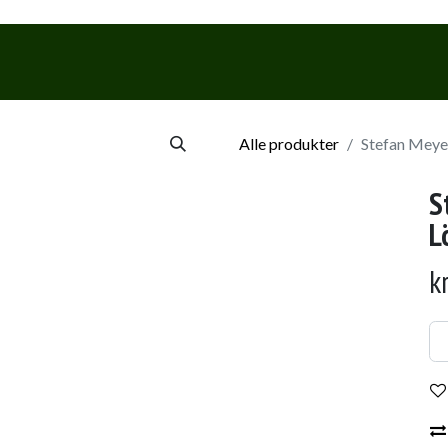
Webshop
Events & Smagninge
Alle produkter
Stefan Meye
S
L
k