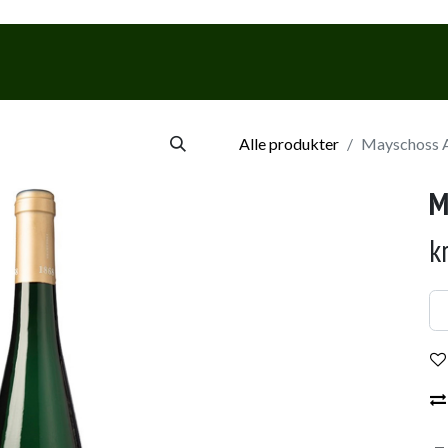
Webshop
Events & Smagninge
Alle produkter
Mayschoss Al
M
k