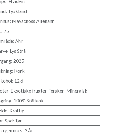
ype
:
Hvidvin
and
:
Tyskland
inhus
:
Mayschoss Altenahr
L
:
75
mråde
:
Ahr
arve
:
Lys Strå
rgang
:
2025
ukning
:
Kork
lkohol
:
12.6
oter
:
Eksotiske frugter
,
Fersken
,
Mineralsk
agring
:
100% Ståltank
ylde
:
Kraftig
ør-Sød
:
Tør
an gemmes
:
3 År