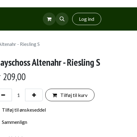
r
Glud Vin
Log ind
tenahr - Riesling S
ayschoss Altenahr - Riesling S
r
209,00
Tilføj til kurv
Tilføj til ønskeseddel
Sammenlign