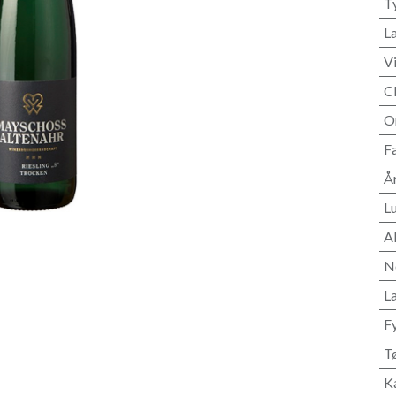
T
L
V
C
O
F
Å
L
A
N
L
F
T
K