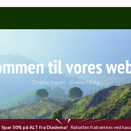
Webshop
Events & Smagninge
ommen til vores we
Direkte import - direkte til dig
Spar 50% på ALT fra Diadema!
Rabatten fratrækkes ved kas