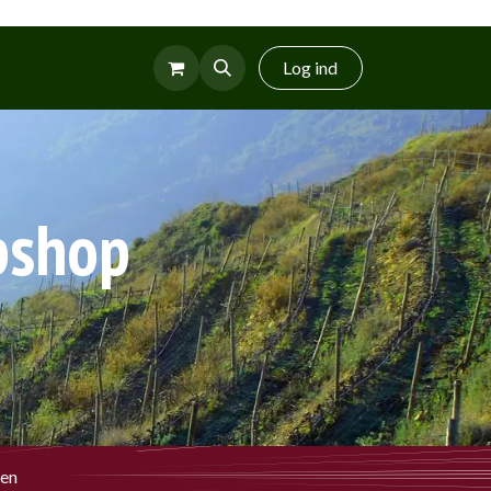
r
Glud Vin
Log ind
bshop
sen