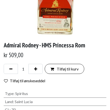
Admiral Rodney - HMS Princessa Rom
kr
509,00
Tilføj til kurv
Tilføj til ønskeseddel
Type
:
Spiritus
Land
:
Saint Lucia
CL
:
70