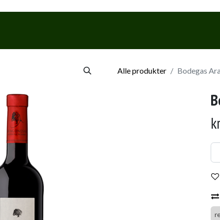
Webshop
Events & Smagninge
Alle produkter
Bodegas Ara
B
k
r