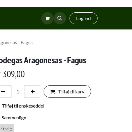
r
Glud Vin
Log ind
gonesas - Fagus
odegas Aragonesas - Fagus
r
309,00
Tilføj til kurv
Tilføj til ønskeseddel
Sammenlign
estsalg