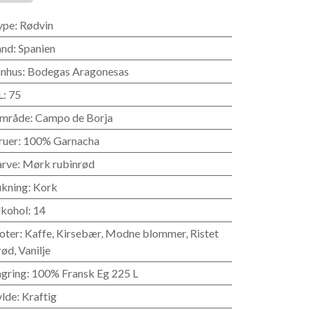
ype
:
Rødvin
and
:
Spanien
inhus
:
Bodegas Aragonesas
L
:
75
mråde
:
Campo de Borja
ruer
:
100% Garnacha
arve
:
Mørk rubinrød
ukning
:
Kork
lkohol
:
14
oter
:
Kaffe
,
Kirsebær
,
Modne blommer
,
Ristet
rød
,
Vanilje
agring
:
100% Fransk Eg 225 L
ylde
:
Kraftig