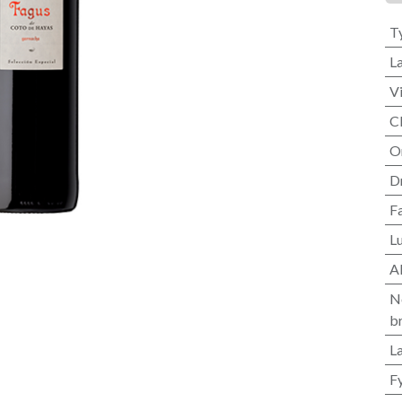
T
L
V
C
O
D
F
L
A
N
b
L
F