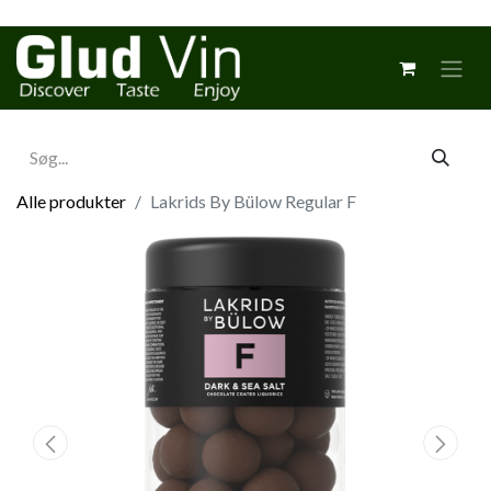
Alle produkter
Lakrids By Bülow Regular F