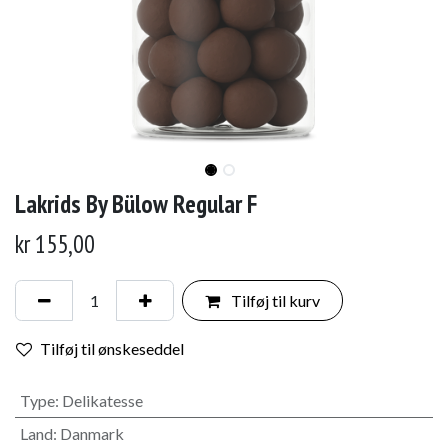
Lakrids By Bülow Regular F
kr
155,00
Tilføj til kurv
Tilføj til ønskeseddel
Type
:
Delikatesse
Land
:
Danmark