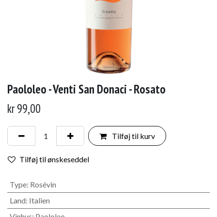
Paololeo - Venti San Donaci - Rosato
kr
99,00
Tilføj til kurv
Tilføj til ønskeseddel
Type
:
Rosévin
Land
:
Italien
Vinhus
:
Paololeo