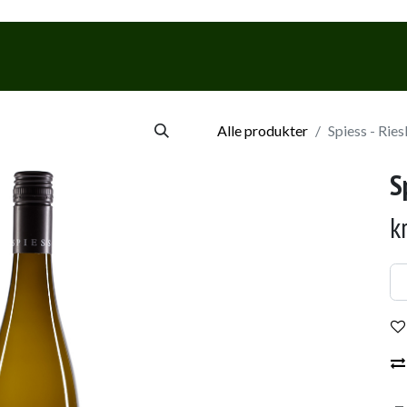
Webshop
Events & Smagninge
Alle produkter
Spiess - Ries
S
k