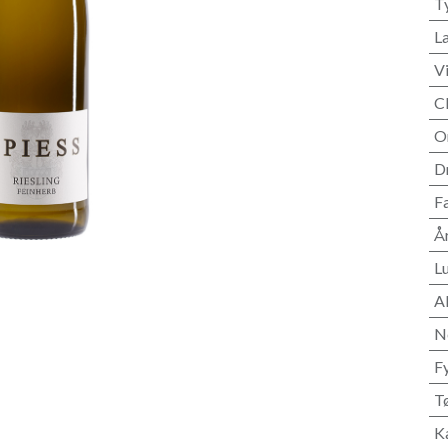
T
L
V
C
O
D
F
Å
L
A
N
F
T
K