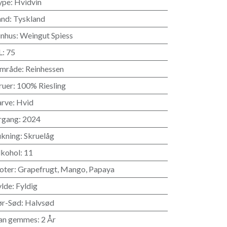
ype
:
Hvidvin
and
:
Tyskland
inhus
:
Weingut Spiess
L
:
75
mråde
:
Reinhessen
ruer
:
100% Riesling
arve
:
Hvid
rgang
:
2024
ukning
:
Skruelåg
lkohol
:
11
oter
:
Grapefrugt
,
Mango
,
Papaya
ylde
:
Fyldig
ør-Sød
:
Halvsød
an gemmes
:
2 År