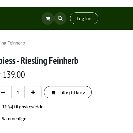
r
Glud Vin
Log ind
ling Feinherb
piess - Riesling Feinherb
r
139,00
Tilføj til kurv
Tilføj til ønskeseddel
Sammenlign