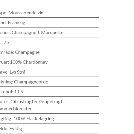
ype
:
Mousserende vin
and
:
Frankrig
inhus
:
Champagne J. Marquette
L
:
75
mråde
:
Champagne
ruer
:
100% Chardonnay
arve
:
Lys Strå
ukning
:
Champagneprop
lkohol
:
11.5
oter
:
Citrusfrugter
,
Grapefrugt
,
ommerblomster
agring
:
100% Flaskelagring
ylde
:
Fyldig