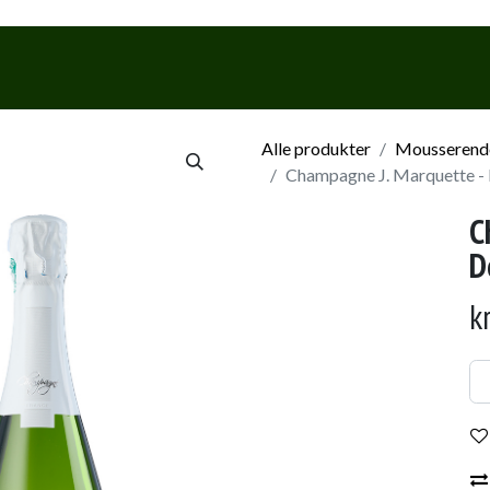
Webshop
Events & Smagninge
Alle produkter
Mousserende
Champagne J. Marquette - 
C
D
k