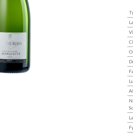
T
L
V
C
O
D
F
L
A
N
S
L
F