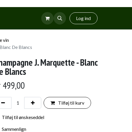
r
Glud Vin
Log ind
 vin
Blanc De Blancs
hampagne J. Marquette - Blanc
e Blancs
r
499,00
Tilføj til kurv
Tilføj til ønskeseddel
Sammenlign