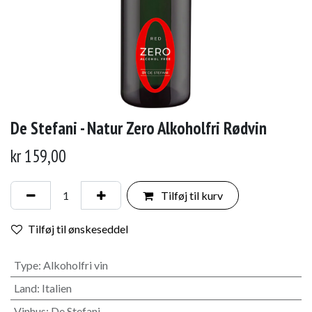
De Stefani - Natur Zero Alkoholfri Rødvin
kr
159,00
Tilføj til kurv
Tilføj til ønskeseddel
Type
:
Alkoholfri vin
Land
:
Italien
Vinhus
:
De Stefani