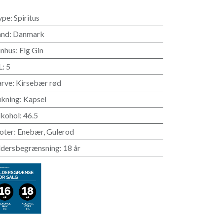
ype
:
Spiritus
and
:
Danmark
inhus
:
Elg Gin
L
:
5
arve
:
Kirsebær rød
ukning
:
Kapsel
lkohol
:
46.5
oter
:
Enebær
,
Gulerod
ldersbegrænsning
:
18 år