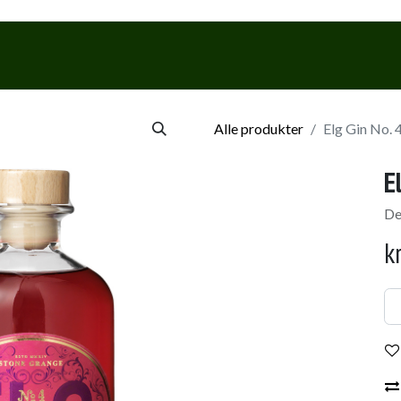
Webshop
Events & Smagninge
Alle produkter
Elg Gin No. 4 
E
De
k