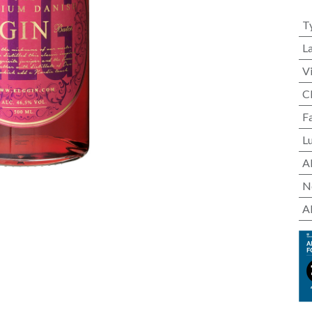
T
L
V
C
F
L
A
N
A