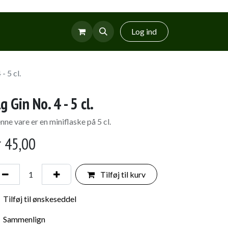
r
Glud Vin
Log ind
- 5 cl.
lg Gin No. 4 - 5 cl.
nne vare er en miniflaske på 5 cl.
r
45,00
Tilføj til kurv
Tilføj til ønskeseddel
Sammenlign