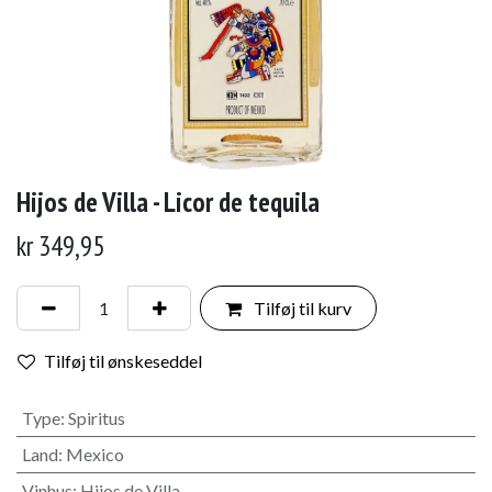
Hijos de Villa - Licor de tequila
kr
349,95
Tilføj til kurv
Tilføj til ønskeseddel
Type
:
Spiritus
Land
:
Mexico
Vinhus
:
Hijos de Villa