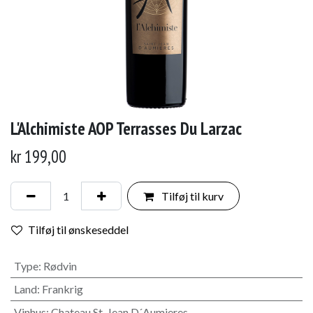
L'Alchimiste AOP Terrasses Du Larzac
kr
199,00
Tilføj til kurv
Tilføj til ønskeseddel
Type
:
Rødvin
Land
:
Frankrig
Vinhus
:
Chateau St-Jean D´Aumieres