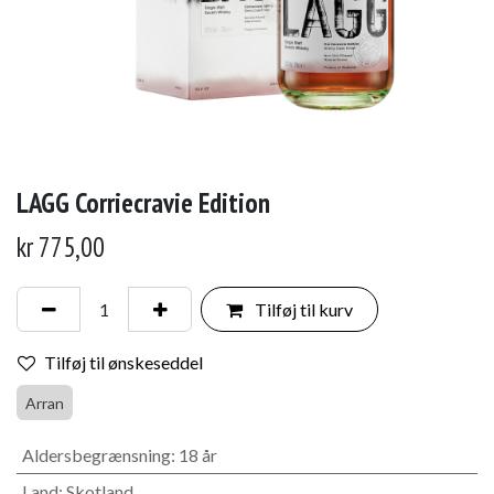
LAGG Corriecravie Edition
kr
775,00
Tilføj til kurv
Tilføj til ønskeseddel
Arran
Aldersbegrænsning
:
18 år
Land
:
Skotland