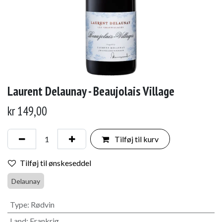
Laurent Delaunay - Beaujolais Village
kr
149,00
Tilføj til kurv
Tilføj til ønskeseddel
Delaunay
Type
:
Rødvin
Land
:
Frankrig