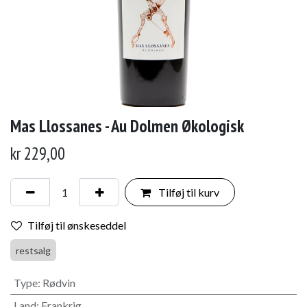
Mas Llossanes - Au Dolmen Økologisk
kr
229,00
Tilføj til kurv
Tilføj til ønskeseddel
restsalg
Type
:
Rødvin
Land
:
Frankrig