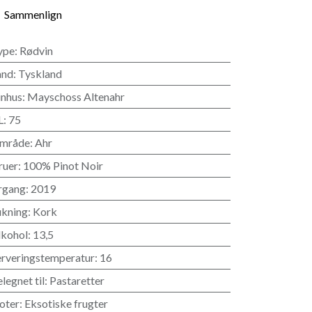
Sammenlign
ype
:
Rødvin
and
:
Tyskland
inhus
:
Mayschoss Altenahr
L
:
75
mråde
:
Ahr
ruer
:
100% Pinot Noir
rgang
:
2019
ukning
:
Kork
lkohol
:
13,5
erveringstemperatur
:
16
legnet til
:
Pastaretter
oter
:
Eksotiske frugter