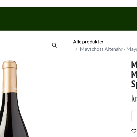
Webshop
Events & Smagninge
Alle produkter
Mayschoss Altenahr - May
M
M
S
k