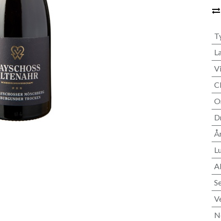
T
L
V
C
O
D
Å
L
A
S
Ve
N