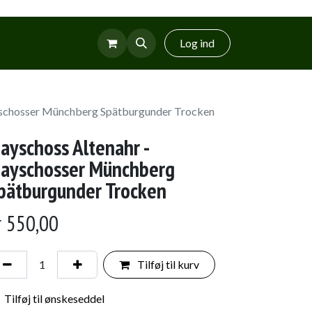
r
Glud Vin
Log ind
schosser Münchberg Spätburgunder Trocken
ayschoss Altenahr -
ayschosser Münchberg
pätburgunder Trocken
r
550,00
Tilføj til kurv
Tilføj til ønskeseddel