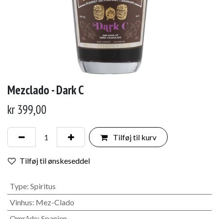
Mezclado - Dark C
kr
399,00
Tilføj til kurv
Tilføj til ønskeseddel
Type
:
Spiritus
Vinhus
:
Mez-Clado
Område
:
Spanien