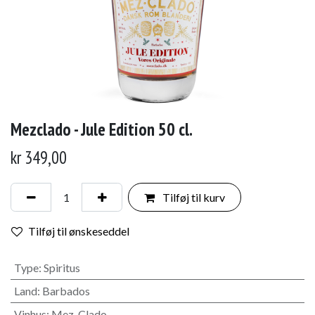
Mezclado - Jule Edition 50 cl.
kr
349,00
Tilføj til kurv
Tilføj til ønskeseddel
Type
:
Spiritus
Land
:
Barbados
Vinhus
:
Mez-Clado