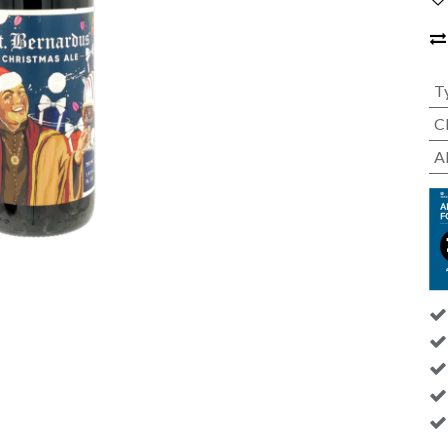
T
C
A