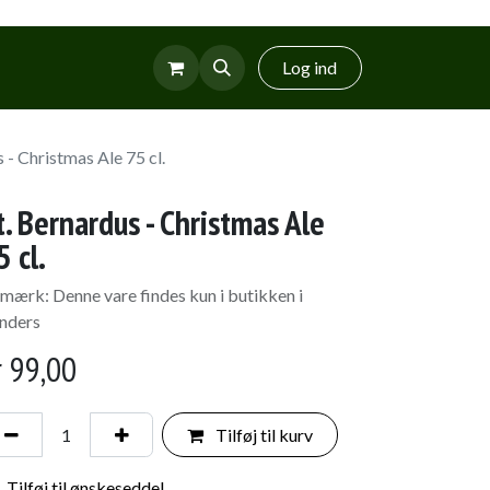
r
Glud Vin
Log ind
 - Christmas Ale 75 cl.
t. Bernardus - Christmas Ale
5 cl.
mærk: Denne vare findes kun i butikken i
nders
r
99,00
Tilføj til kurv
Tilføj til ønskeseddel