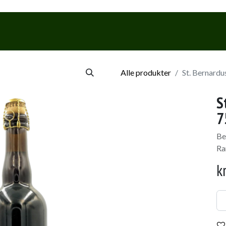
Webshop
Events & Smagninge
Alle produkter
St. Bernardus
S
7
Be
Ra
k