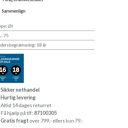
Sammenlign
ype
:
Øl
L
:
75
ldersbegrænsning
:
18 år
Sikker nethandel
Hurtig levering​
Altid 14 dages returret
Få hjælp på tlf:
871003​05
Gratis fragt
over 799,- ellers
k​un 79,-