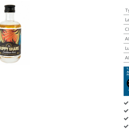
T
L
C
A
L
A