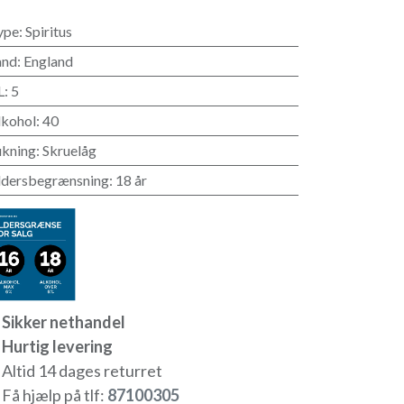
ype
:
Spiritus
and
:
England
L
:
5
lkohol
:
40
ukning
:
Skruelåg
ldersbegrænsning
:
18 år
Sikker nethandel
Hurtig levering​
Altid 14 dages returret
Få hjælp på tlf:
871003​05