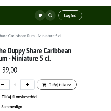
r
Glud Vin
Log ind
are Caribbean Rum - Miniature 5 cl.
he Duppy Share Caribbean
um - Miniature 5 cl.
r
39,00
Tilføj til kurv
Tilføj til ønskeseddel
Sammenlign