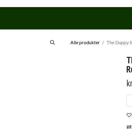
Webshop
Events & Smagninge
Alle produkter
The Duppy Sh
T
R
k