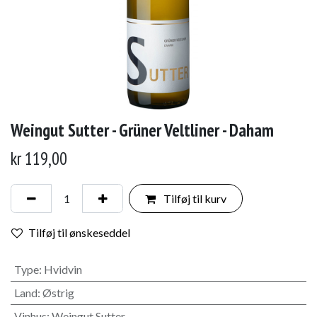
Weingut Sutter - Grüner Veltliner - Daham
kr
119,00
Tilføj til kurv
Tilføj til ønskeseddel
Type
:
Hvidvin
Land
:
Østrig
Vinhus
:
Weingut Sutter