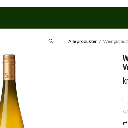
Webshop
Events & Smagninge
Alle produkter
Weingut Sutt
W
V
k