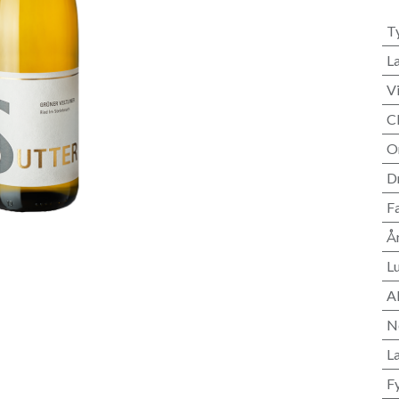
T
L
V
C
O
D
F
Å
L
A
N
L
F