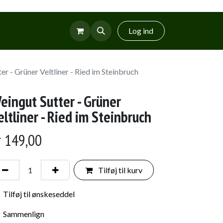
r
Glud Vin
Log ind
er - Grüner Veltliner - Ried im Steinbruch
eingut Sutter - Grüner
eltliner - Ried im Steinbruch
r
149,00
Tilføj til kurv
Tilføj til ønskeseddel
Sammenlign