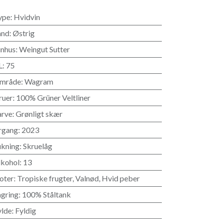
ype
:
Hvidvin
and
:
Østrig
inhus
:
Weingut Sutter
L
:
75
mråde
:
Wagram
ruer
:
100% Grüner Veltliner
arve
:
Grønligt skær
rgang
:
2023
ukning
:
Skruelåg
lkohol
:
13
oter
:
Tropiske frugter
,
Valnød
,
Hvid peber
agring
:
100% Ståltank
ylde
:
Fyldig