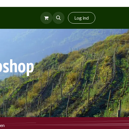
r
Glud Vin
Log ind
bshop
sen