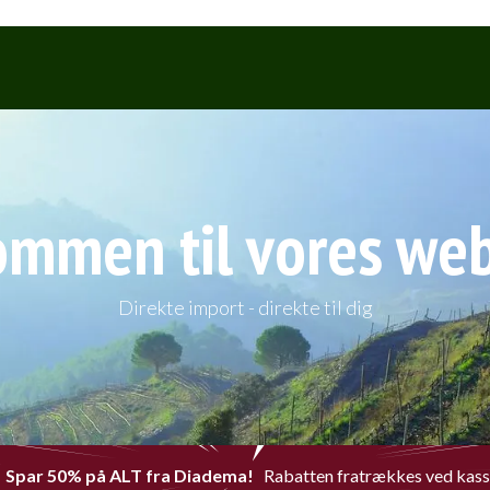
Webshop
Events & Smagninge
ommen til vores we
Direkte import - direkte til dig
Spar 50% på ALT fra Diadema!
Rabatten fratrækkes ved kas