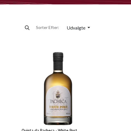
Udvalgte
Sorter Efter:
Quinta da Pacheca - White Port