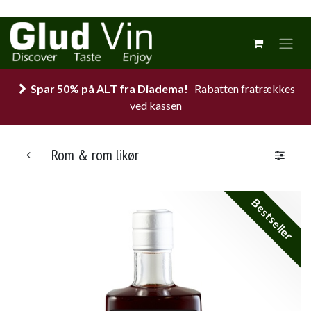
Spar 50% på ALT fra Diadema!
Rabatten fratrækkes
ved kassen
Rom & rom likør
Bestseller