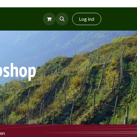
r
Glud Vin
Log ind
bshop
sen