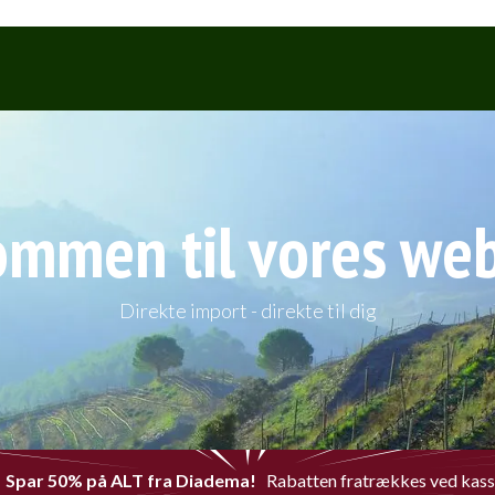
Webshop
Events & Smagninge
ommen til vores we
Direkte import - direkte til dig
Spar 50% på ALT fra Diadema!
Rabatten fratrækkes ved kas